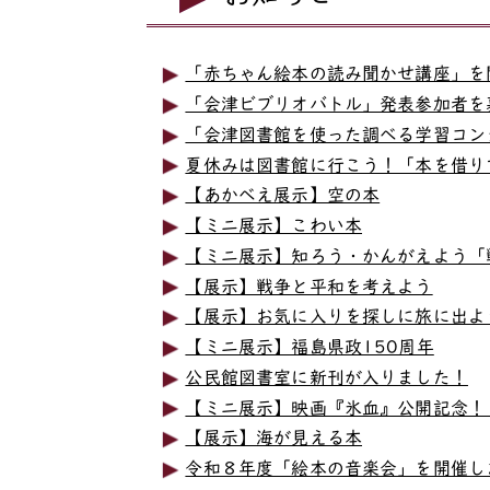
「赤ちゃん絵本の読み聞かせ講座」を
「会津ビブリオバトル」発表参加者を
「会津図書館を使った調べる学習コン
夏休みは図書館に行こう！「本を借り
【あかべえ展示】空の本
【ミニ展示】こわい本
【ミニ展示】知ろう・かんがえよう「
【展示】戦争と平和を考えよう
【展示】お気に入りを探しに旅に出よ
【ミニ展示】福島県政150周年
公民館図書室に新刊が入りました！
【ミニ展示】映画『氷血』公開記念！
【展示】海が見える本
令和８年度「絵本の音楽会」を開催し