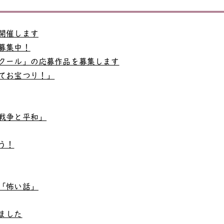
開催します
募集中！
クール」の応募作品を募集します
てお宝つり！」
戦争と平和」
う！
「怖い話」
ました