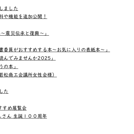
しました
料や機能を追加公開！
年～震災伝承と復興～」
書委員がおすすめする本～お気に入りの表紙本～」
読んでみませんか2025」
うの本」
若松商工会議所女性会様）
した
すすめ展覧会
しさん 生誕１００周年