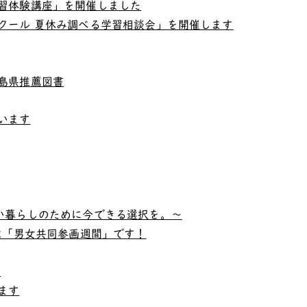
習体験講座」を開催しました
クール 夏休み調べる学習相談会」を開催します
島県推薦図書
います
い暮らしのために今できる選択を。～
は「男女共同参画週間」です！
当
ます