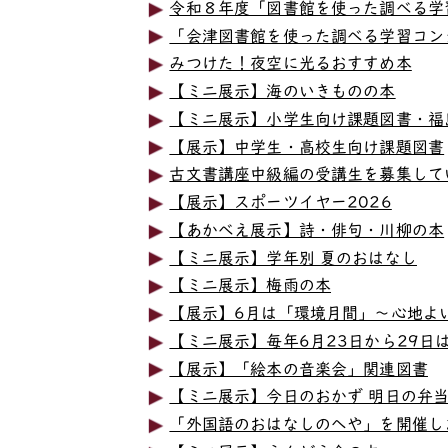
令和８年度「図書館を使った調べる学
「会津図書館を使った調べる学習コン
みつけた！夜空に光るおすすめ本
【ミニ展示】海のいきものの本
【ミニ展示】小学生向け課題図書・福
【展示】中学生・高校生向け課題図書
古文書講座中級編の受講生を募集して
【展示】スポーツイヤー2026
【あかべえ展示】詩・俳句・川柳の本
【ミニ展示】学年別 夏のおはなし
【ミニ展示】梅雨の本
【展示】6月は「環境月間」～心地よ
【ミニ展示】毎年6月23日から29日
【展示】「絵本の音楽会」関連図書
【ミニ展示】今日のおかず 明日の弁
「外国語のおはなしのへや」を開催し