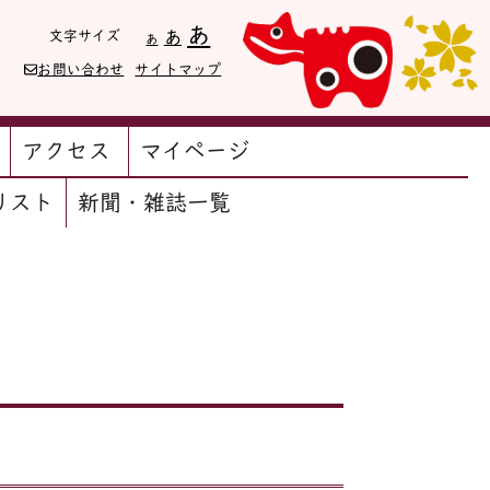
Decrease
Reset
Increase
あ
文字サイズ
あ
あ
font
font
size.
font
お問い合わせ
サイトマップ
size.
size.
アクセス
マイページ
リスト
新聞・雑誌一覧