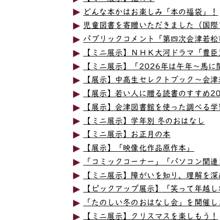
どんな本かはお楽しみ「本の福袋」！
児童図書を寄贈いただきました（国際
パブリックコメント「第四次会津若松
【ミニ展示】ＮＨＫ大河ドラマ「豊臣
【ミニ展示】「2026年は午年～馬に
【展示】中高生セレクトブック～会津
【展示】若い人に贈る読書のすすめ202
【展示】会津図書館を使った調べる学
【ミニ展示】学年別 冬のおはなし
【ミニ展示】お正月の本
【展示】「映像化作品原作本」
「コミックコーナー」「パソコン関連
【ミニ展示】障がいを知り、理解を深
【ピックアップ展示】「笑って年越し
「たのしい冬のおはなし会」を開催し
【ミニ展示】クリスマスを楽しもう！