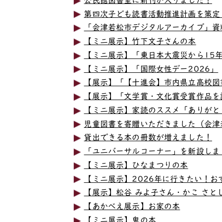
第四次子ども読書活動推進計画を策定
「会津若松市デジタルアーカイブ」資
【ミニ展示】竹下文子さんの本
【ミニ展示】「東日本大震災から15
【ミニ展示】「国際女性デー2026」
【展示】「【十進会】市内県立高校図
【展示】「文学賞・文化賞受賞作品を
【ミニ展示】家読のススメ「ありがと
児童図書を寄贈いただきました（会津
貸出できる本の冊数が増えました！
「ユニバーサルコーナー」を新設しま
【ミニ展示】ひなまつりの本
【ミニ展示】2026年に行きたい！お
【展示】松谷 みよ子さん・かこ さと
【あかべえ展示】お家の本
【ミニ展示】鬼の本