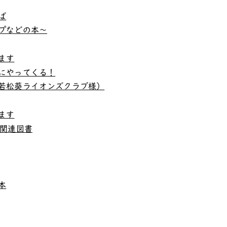
ば
プなどの本～
ます
にやってくる！
若松葵ライオンズクラブ様）
ます
」関連図書
本