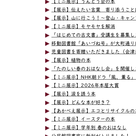
【ミニ展示】うんどう会の本
【展示】伝えたい言葉 寄り添うこと
【展示】山に行こう！～登山・キャン
【ミニ展示】モヤモヤを解消
「はじめての古文書」受講生を募集し
移動図書館「あいづね号」が大町通り
児童図書を寄贈いただきました（会津
【展示】植物の本
「たのしい春のおはなし会」を開催し
【ミニ展示】NHK朝ドラ「風、薫る
【ミニ展示】2026年本屋大賞
【展示】涙を誘う本
【展示】どんな本が好き？
【あかべえ展示】エコとリサイクルの
【ミニ展示】イースターの本
【ミニ展示】学年別 春のおはなし
公民館図書室に新刊が入りました！