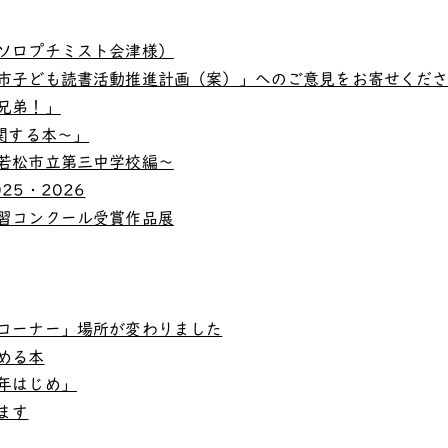
ソロプチミスト会津様）
市子ども読書活動推進計画（案）」へのご意見をお寄せくだ
兄弟！」
関する本～」
若松市立第三中学校編～
5・2026
習コンクール受賞作品展
コーナー」場所が変わりました
める本
年はじめ」
ます