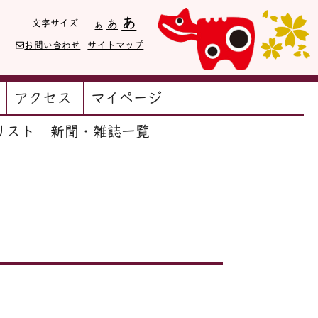
Decrease
Reset
Increase
あ
文字サイズ
あ
あ
font
font
size.
font
お問い合わせ
サイトマップ
size.
size.
アクセス
マイページ
リスト
新聞・雑誌一覧