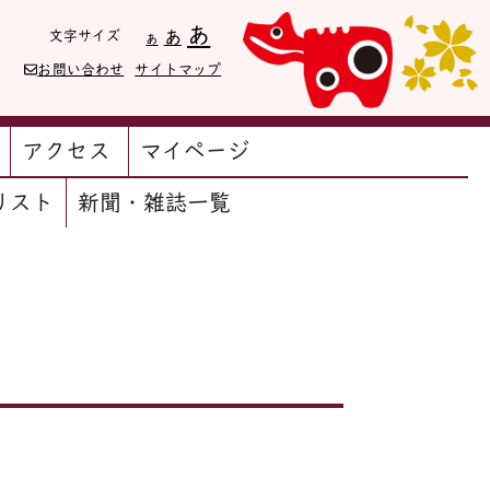
Decrease
Reset
Increase
あ
文字サイズ
あ
あ
font
font
size.
font
お問い合わせ
サイトマップ
size.
size.
アクセス
マイページ
リスト
新聞・雑誌一覧